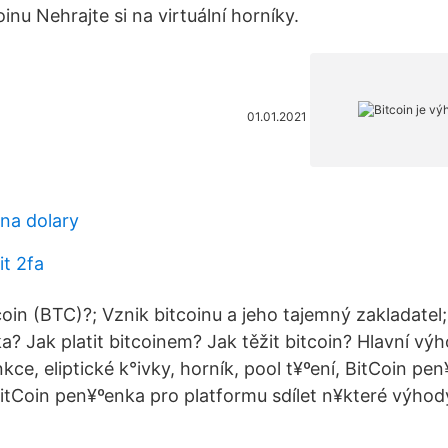
oinu Nehrajte si na virtuální horníky.
01.01.2021
 na dolary
it 2fa
coin (BTC)?; Vznik bitcoinu a jeho tajemný zakladatel
a? Jak platit bitcoinem? Jak těžit bitcoin? Hlavní v
kce, eliptické k°ivky, horník, pool t¥ºení, BitCoin pe
tCoin pen¥ºenka pro platformu sdílet n¥které výhody