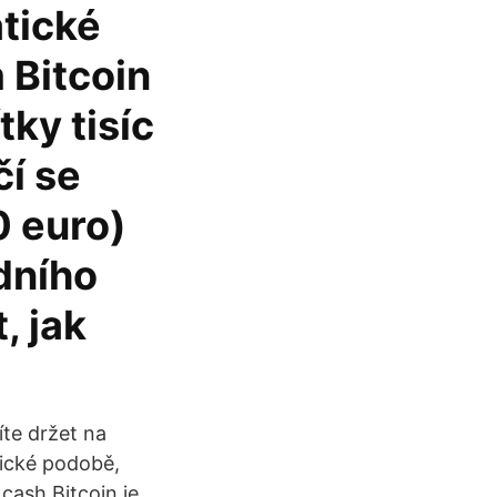
atické
 Bitcoin
ky tisíc
čí se
0 euro)
dního
, jak
te držet na
zické podobě,
cash Bitcoin je