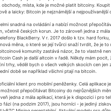
obchody, místa, kde je možné platit bitcoiny. Koupit 
ově a laicky: Bitcoin je nejznámější a nejpoužívanější 
 velmi snadná na ovládání a nabízí možnost přepočítáv
n, včetně českých korun. Je to zároveň jedna z mála a
 telefony BlackBerry. V r. 2017 došlo k tzv. hard forku
nová měna, o které se její tvůrci snaží tvrdit, že je to
bitcoinové komunity zastává názor, že to vlastně nen
itcoin Cash je další altcoin v řadě. Někdy mám pocit,
ní trhy, věděl bych o všech velkých skocích cen jen z
dní době se například všichni ptají na bitcoin.
 oficiální klient pro mobilní peněženky. Celá aplikace 
í možnost přepočítávat Bitcoiny do nejrůznějších mě
veň jedna z mála aplikací, která je k dispozici i pro te
o fázi (na podzim 2017), jsou horníci - je jediný zisko
PU-BTC Mining nerentabilní. Aktuální modely pro důlní