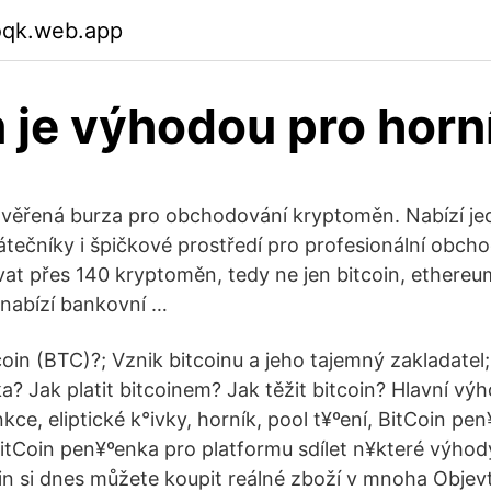
oqk.web.app
n je výhodou pro horn
ověřená burza pro obchodování kryptoměn. Nabízí j
átečníky i špičkové prostředí pro profesionální obch
 přes 140 kryptoměn, tedy ne jen bitcoin, ethereum,
 nabízí bankovní …
coin (BTC)?; Vznik bitcoinu a jeho tajemný zakladatel
a? Jak platit bitcoinem? Jak těžit bitcoin? Hlavní v
kce, eliptické k°ivky, horník, pool t¥ºení, BitCoin pe
tCoin pen¥ºenka pro platformu sdílet n¥které výhody.
coin si dnes můžete koupit reálné zboží v mnoha Obje