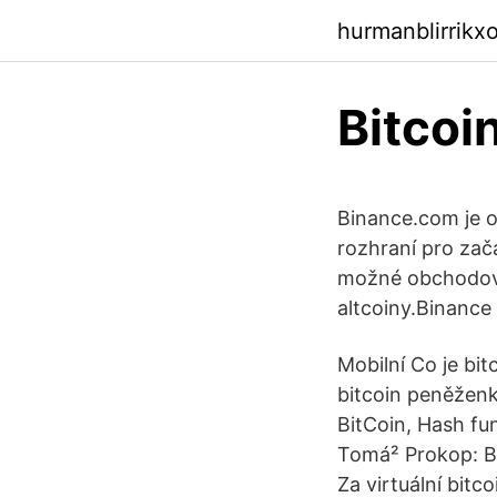
hurmanblirrikx
Bitcoi
Binance.com je 
rozhraní pro zač
možné obchodovat
altcoiny.Binance
Mobilní Co je bit
bitcoin peněženk
BitCoin, Hash fun
Tomá² Prokop: Bi
Za virtuální bit