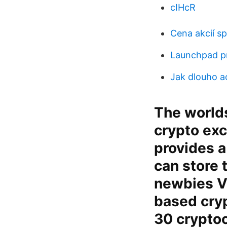
cIHcR
Cena akcií s
Launchpad p
Jak dlouho ac
The worlds
crypto exc
provides a
can store 
newbies Vi
based cry
30 cryptoc