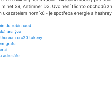
timinet S9, Antimner D3. Uvolnění těchto obchodů z
m ukazatelem horníků - je spotřeba energie a heshrey
oin do robinhood
cká analýza
ethereum erc20 tokeny
vém grafu
erci
u adresáře