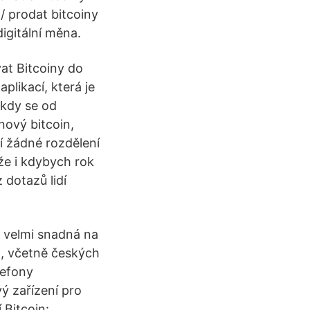
/ prodat bitcoiny
digitální měna.
at Bitcoiny do
plikací, která je
, kdy se od
 nový bitcoin,
í žádné rozdělení
 že i kdybych rok
 dotazů lidí
je velmi snadná na
n, včetně českých
lefony
vý zařízení pro
 Bitcoin: