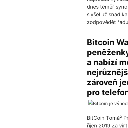
dnes téměř syno
slyšel už snad k
zodpovědět řadu
Bitcoin Wal
peněženky.
a nabízí m
nejrůznějš
zároveň jed
pro telefo
BitCoin Tomá² Pr
říjen 2019 Za vir