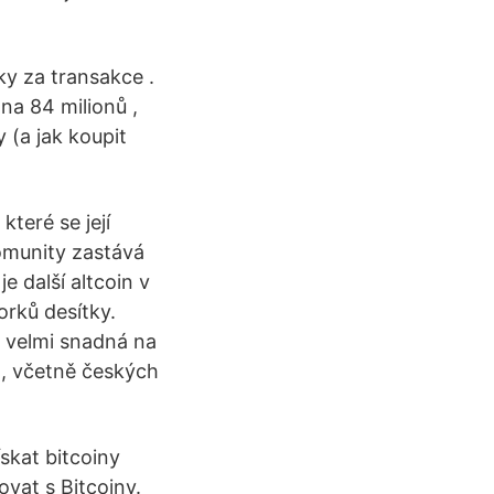
y za transakce .
na 84 milionů ,
 (a jak koupit
které se její
komunity zastává
e další altcoin v
orků desítky.
je velmi snadná na
n, včetně českých
skat bitcoiny
ovat s Bitcoiny.