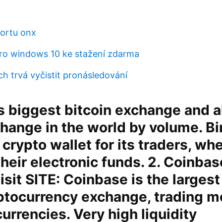
portu onx
ro windows 10 ke stažení zdarma
h trvá vyčistit pronásledování
 biggest bitcoin exchange and a
hange in the world by volume. B
 crypto wallet for its traders, wh
their electronic funds. 2. Coinbase
sit SITE: Coinbase is the largest
ptocurrency exchange, trading m
urrencies. Very high liquidity