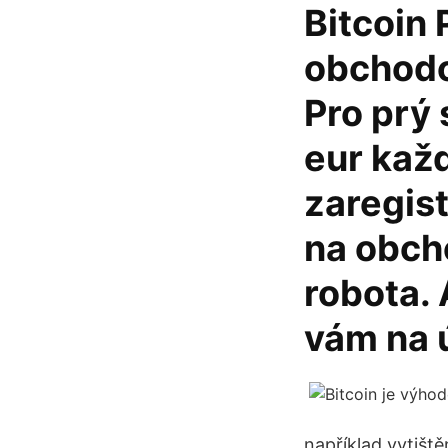
Bitcoin 
obchodo
Pro prý 
eur každ
zaregist
na obch
robota. 
vám na ú
například vytiště