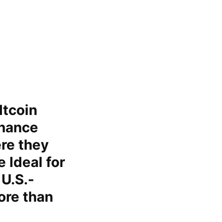
ltcoin
inance
ere they
 Ideal for
 U.S.-
ore than