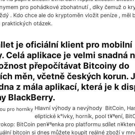
nymem pro pohádkové zbohatnutí , díky čemuž o k
aždý . Kdo chce ale do kryptoměn vložit peníze , měl 
 praktických otázek.
let je oficiální klient pro mobilní
 Celá aplikace je velmi snadná n
ožnost přepočítávat Bitcoiny do
ích měn, včetně českých korun. J
na z mála aplikací, která je k dis
ny BlackBerry.
Hlavní výhody a nevýhody BitCoin, Ha
eliptické k°ivky, horník, pool t¥ºení, B
okop: BitCoin pen¥ºenka pro platformu sdílet n¥kter
tuální bitcoin si dnes můžete koupit reálné zboží v m