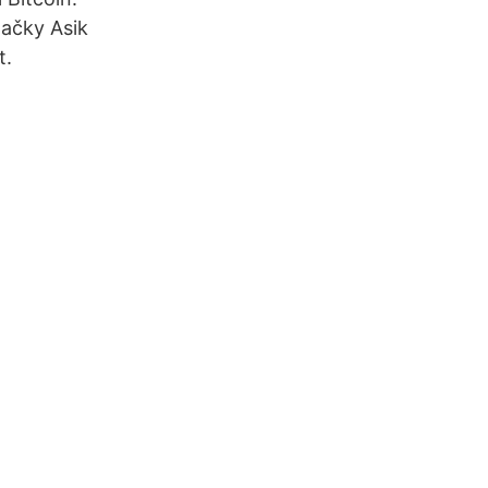
načky Asik
t.