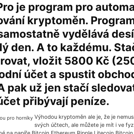
Pro je program pro autom
vání kryptoměn. Program
samostatně vydělává desít
ý den. A to každému. Sta
rovat, vložit 5800 Kč (25
odní účet a spustit obcho
A pak už jen stačí sledovat
čet přibývají peníze.
Výhodou kryptoměn ale je, že je nemusí
svých účtech, ale můžete je mít i ve fy
né na papíře Bitcoin Ethereum Ripple Litecoin Bitcoin 