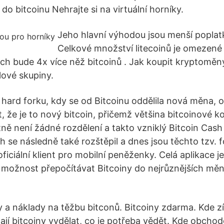
do bitcoinu Nehrajte si na virtuální horníky.
Jeho hlavní výhodou jsou menší poplatk
Celkové množství litecoinů je omezené 
ich bude 4x více něž bitcoinů . Jak koupit kryptoměny
ílové skupiny.
 hard forku, kdy se od Bitcoinu oddělila nová měna, o 
it, že je to nový bitcoin, přičemž většina bitcoinové 
tně není žádné rozdělení a takto vzniklý Bitcoin Cash j
h se následně také rozštěpil a dnes jsou těchto tzv. f
 oficiální klient pro mobilní peněženky. Celá aplikace 
í možnost přepočítávat Bitcoiny do nejrůznějších mě
y a náklady na těžbu bitconů. Bitcoiny zdarma. Kde zí
jí bitcoiny vydělat, co je potřeba vědět. Kde obchod