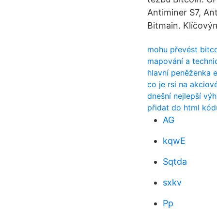
Antiminer S7, An
Bitmain. Klíčový
mohu převést bitc
mapování a techni
hlavní peněženka 
co je rsi na akcio
dnešní nejlepší výh
přidat do html kód
AG
kqwE
Sqtda
sxkv
Pp