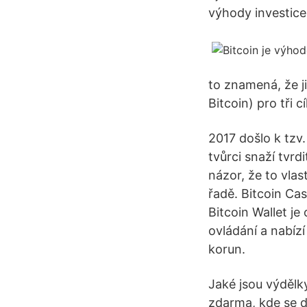
výhody investice 
to znamená, že j
Bitcoin) pro tři c
2017 došlo k tzv.
tvůrci snaží tvrd
názor, že to vlas
řadě. Bitcoin Cas
Bitcoin Wallet je
ovládání a nabíz
korun.
Jaké jsou výdělk
zdarma, kde se da