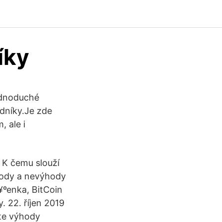
íky
ednoduché
odníky.Je zde
 ale i
; K čemu slouží
ýhody a nevýhody
n¥ºenka, BitCoin
 22. říjen 2019
vte výhody