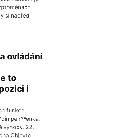
ryptoměnách
by si napřed
a ovládání
e to
pozici i
sh funkce,
itCoin pen¥ºenka,
é výhody. 22.
noha Objevte