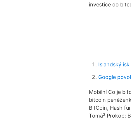
investice do bitc
Islandský isk
Google povol
Mobilní Co je bit
bitcoin peněženk
BitCoin, Hash fun
Tomá² Prokop: Bi