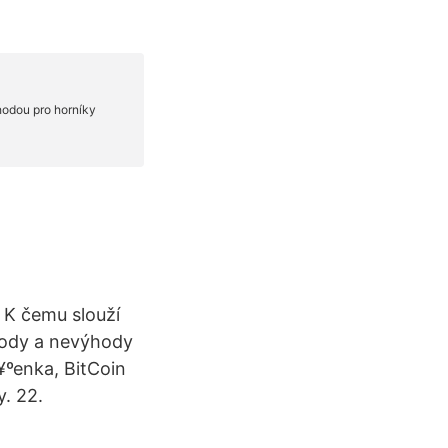
; K čemu slouží
ýhody a nevýhody
n¥ºenka, BitCoin
. 22.