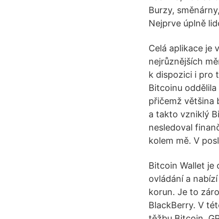
Burzy, směnárny, 
Nejprve úplně lid
Celá aplikace je
nejrůznějších mě
k dispozici i pro
Bitcoinu oddělila 
přičemž většina 
a takto vzniklý B
nesledoval finanč
kolem mě. V posle
Bitcoin Wallet je
ovládání a nabíz
korun. Je to záro
BlackBerry. V tét
těžbu Bitcoin. G