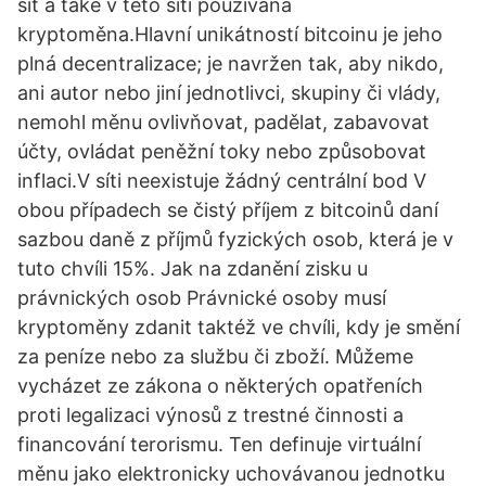
síť a také v této síti používaná
kryptoměna.Hlavní unikátností bitcoinu je jeho
plná decentralizace; je navržen tak, aby nikdo,
ani autor nebo jiní jednotlivci, skupiny či vlády,
nemohl měnu ovlivňovat, padělat, zabavovat
účty, ovládat peněžní toky nebo způsobovat
inflaci.V síti neexistuje žádný centrální bod V
obou případech se čistý příjem z bitcoinů daní
sazbou daně z příjmů fyzických osob, která je v
tuto chvíli 15%. Jak na zdanění zisku u
právnických osob Právnické osoby musí
kryptoměny zdanit taktéž ve chvíli, kdy je smění
za peníze nebo za službu či zboží. Můžeme
vycházet ze zákona o některých opatřeních
proti legalizaci výnosů z trestné činnosti a
financování terorismu. Ten definuje virtuální
měnu jako elektronicky uchovávanou jednotku