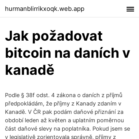
hurmanblirrikxoqk.web.app
Jak požadovat
bitcoin na daních v
kanadě
Podle § 38f odst. 4 zákona o daních z příjmů
předpokládám, že příjmy z Kanady zdaním v
Kanadě. V ČR pak podám daňové přiznání za
období leden až květen a uplatním poměrnou
část daňové slevy na poplatníka. Pokud jsem se
v legislativě zorientovala správně, příjmy z