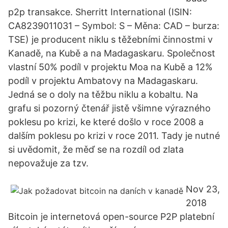
p2p transakce. Sherritt International (ISIN:
CA8239011031 – Symbol: S – Měna: CAD – burza:
TSE) je producent niklu s těžebními činnostmi v
Kanadě, na Kubě a na Madagaskaru. Společnost
vlastní 50% podíl v projektu Moa na Kubě a 12%
podíl v projektu Ambatovy na Madagaskaru.
Jedná se o doly na těžbu niklu a kobaltu. Na
grafu si pozorný čtenář jistě všimne výrazného
poklesu po krizi, ke které došlo v roce 2008 a
dalším poklesu po krizi v roce 2011. Tady je nutné
si uvědomit, že měď se na rozdíl od zlata
nepovažuje za tzv.
Nov 23,
2018
Bitcoin je internetová open-source P2P platební