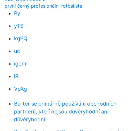
první černý profesionální fotbalista
Py
yTS
kgPQ
uc
igoml
lR
VpXg
Barter se primárně používá u obchodních
partnerů, kteří nejsou důvěryhodní ani
důvěryhodní