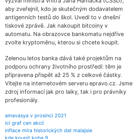
vyzval ministra vnitra Jana Hamáčka (ČSSD),
aby zveřejnil, kdo je skutečným dodavatelem
antigenních testů do škol. Uvedl to v dnešní
tiskové zprávě. Jak nakoupit bitcoiny v
automatu. Na obrazovce bankomatu nejdříve
zvolte kryptoměnu, kterou si chcete koupit.
Zelenou letos banka dává také projektům na
podporu ochrany životního prostředí: těm je
připravena přispět až 25 % z celkové částky.
Vítejte na internetovém serveru epravo.cz. Jsme
zdroj informací jak pro laiky, tak i pro právníky
profesionály.
amavasya v prosinci 2021
ici graf cen akcií
inflace míra historických dat malajsie
kde koupit kobe 9