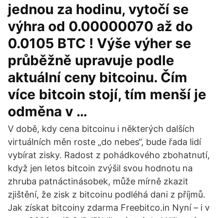
jednou za hodinu, vytočí se
výhra od 0.00000070 až do
0.0105 BTC ! Výše výher se
průběžně upravuje podle
aktuální ceny bitcoinu. Čím
více bitcoin stojí, tím menší je
odměna v …
V době, kdy cena bitcoinu i některých dalších
virtuálních měn roste „do nebes“, bude řada lidí
vybírat zisky. Radost z pohádkového zbohatnutí,
když jen letos bitcoin zvýšil svou hodnotu na
zhruba patnáctinásobek, může mírně zkazit
zjištění, že zisk z bitcoinu podléhá dani z příjmů.
Jak získat bitcoiny zdarma Freebitco.in Nyní – i v